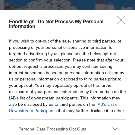
Foodlife.gr -
Do Not Process My Personal
Information
If you wish to opt-out of the sale, sharing to third parties, or
processing of your personal or sensitive information for
targeted advertising by us, please use the below opt-out
section to confirm your selection. Please note that after your
opt-out request is processed you may continue seeing
interest-based ads based on personal information utilized by
amorgosisland.gr
us or personal information disclosed to third parties prior to
your opt-out. You may separately opt-out of the further
Οι νοστιμιές του νησιού
disclosure of your personal information by third parties on the
IAB’s list of downstream participants. This information may
also be disclosed by us to third parties on the
IAB’s List of
Στην Αμοργό πρέπει οπωσδήποτε να
Downstream Participants
that may further disclose it to other
third parties.
δοκιμάσετε τα τοπικά πιάτα όπως
Please note that this website/app uses one or more Google
«πατατάτο» (Αμοργιανό κατσικίσιο κρέας
Personal Data Processing Opt Outs
services and may gather and store information including but