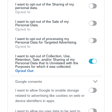
μαριναρισμένο σε τοπικό κόκκινο κρασί, αργά
not limited to your visit or usage behaviour. You may click to
I want to opt-out of the Sharing of my
personal data.
grant or deny consent to Google and its third-party tags to
μαγειρεμένο σε σάλτσα ντομάτας με κανέλα
Opted In
use your data for below specified purposes in below Google
και πατάτες), «φάβα» ή «φαβατοκεφτέδες»
consent section.
I want to opt-out of the Sale of my
Personal Data.
(κροκέτες από αμοργιανά κίτρινα μπιζέλια).
Opted In
Γενικά η Αμοργός φημίζεται για τα κρέατα
I want to opt-out of processing my
Personal Data for Targeted Advertising.
και τα φρέσκα λαχανικά της ενώ η τέλεια
Opted In
επιλογή για το καλοκαιρινό σας γεύμα είναι
I want to opt-out of Collection, Use,
Retention, Sale, and/or Sharing of my
και τα ταβερνάκια που βρίσκονται δίπλα στη
Personal Data that Is Unrelated with the
Purposes for which it was collected.
θάλασσα και σερβίρουν πεντανόστιμα
Opted Out
φρέσκα ψάρια και θαλασσινά.Φυσικά δεν
Google consents
πρέπει να φύγετε από την Αμοργό χωρίς να
I want to allow Google to enable storage
related to advertising like cookies on web or
δοκιμάσετε τα περίφημα ξεροτήγανα,
device identifiers in apps.
μελωμένα με αμοργιανό μέλι.
I want to allow my user data to be sent to