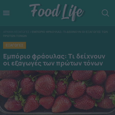
ΑΡΧΙΚΗ
/
ΕΞΑΓΩΓΕΣ
/
ΕΜΠΟΡΙΟ ΦΡΑΟΥΛΑΣ: ΤΙ ΔΕΙΧΝΟΥΝ ΟΙ ΕΞΑΓΩΓΕΣ ΤΩΝ
ΠΡΩΤΩΝ ΤΟΝΩΝ
ΕΞΑΓΩΓΕΣ
Εμπόριο φράουλας: Τι δείχνουν
οι εξαγωγές των πρώτων τόνων