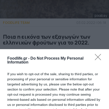
pixabay
FOODLIFE TEAM
03.02.2022 | 06:18
Ποια η εικόνα των εξαγωγών των
ελληνικών φρούτων για το 2022.
Ξεκίνησε επίσημα η σεζόν για τις εξαγωγές
Foodlife.gr -
Do Not Process My Personal
φράουλας, με τους πρώτους 2.523 τόνους να
Information
έχουν ήδη ταξιδέψει στο εξωτερικό.
If you wish to opt-out of the sale, sharing to third parties, or
Σύμφωνα με τα στοιχεία του υπουργείου
processing of your personal or sensitive information for
targeted advertising by us, please use the below opt-out
Αγροτικής Ανάπτυξης και Τροφίμων, τα
section to confirm your selection. Please note that after your
οποία επεξεργάζεται ο Σύνδεσμος
opt-out request is processed you may continue seeing
interest-based ads based on personal information utilized by
Εξαγωγέων Φρούτων Λαχανικών και Χυμών
us or personal information disclosed to third parties prior to