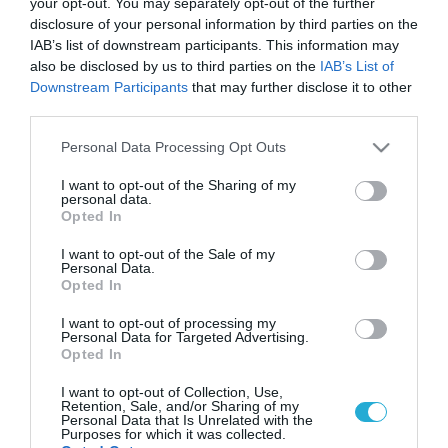
your opt-out. You may separately opt-out of the further
(Incofruit Hellas), από τις αρχές του χρόνου
disclosure of your personal information by third parties on the
και έως τις 28 Ιανουαρίου 2022 οι εξαγωγές
IAB’s list of downstream participants. This information may
also be disclosed by us to third parties on the
IAB’s List of
φράουλας ήταν 2.523 τόνοι έναντι 2.623
Downstream Participants
that may further disclose it to other
τόνους που ήταν πέρσι την αντίστοιχη
third parties.
περίοδο, ενώ οι εξαγωγές ντομάτας ήταν
Please note that this website/app uses one or more Google
Personal Data Processing Opt Outs
services and may gather and store information including but
1.944 τόνοι έναντι των 2.812 τόνοι που
not limited to your visit or usage behaviour. You may click to
I want to opt-out of the Sharing of my
personal data.
grant or deny consent to Google and its third-party tags to
εξήχθησαν πέρυσι.
Opted In
use your data for below specified purposes in below Google
consent section.
I want to opt-out of the Sale of my
Την ίδια στιγμή σταθερή παραμένει η
Personal Data.
Opted In
εξαγωγή μανταρινιών ενώ ιδιαίτερα χαμηλή
I want to opt-out of processing my
είναι η εξαγωγή πορτοκαλιών και μήλων. Την
Personal Data for Targeted Advertising.
Opted In
πορεία και τον όγκο των εξαγωγών σαφώς
I want to opt-out of Collection, Use,
και θα επηρεάσουν οι αντίξοες καιρικές
Retention, Sale, and/or Sharing of my
Personal Data that Is Unrelated with the
συνθήκες που προηγήθηκαν. Σε περιοχές
Purposes for which it was collected.