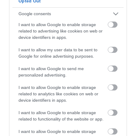
Opted Out
όπως η Δυτική και Ανατολική Πελοπόννησος,
Google consents
στις οποίες είναι ιδιαίτερα αναπτυγμένη η
αγροτική παραγωγή, και οι οποίες
I want to allow Google to enable storage
related to advertising like cookies on web or
επλήγησαν από τον παγετό, οι ζημιές στις
device identifiers in apps.
καλλιέργειες θα είναι μεγαλύτερες και
I want to allow my user data to be sent to
αναμένεται να επηρεάσουν τις εξαγωγές.
Google for online advertising purposes.
I want to allow Google to send me
Σημειώνεται ότι τις εξαγωγές των ελληνικών
personalized advertising.
φρούτων θα επηρεάσει σημαντικά και το
I want to allow Google to enable storage
εμπάργκο που επέβαλε από 1η Ιανουαρίου
related to analytics like cookies on web or
device identifiers in apps.
2022 η Λευκορωσία, στην οποία το 2020
είχαν εξαχθεί 15.717 τόνοι φρούτων και
I want to allow Google to enable storage
related to functionality of the website or app.
λαχανικών. Ανισορροπίες στην προσφορά
I want to allow Google to enable storage
και στη ζήτηση, πρόκειται να