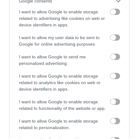
ξεπεράσει το 1,7 εκατ. επισκέπτες από το
Google consents
εξωτερικό, η Κως έχει υποδεχθεί
I want to allow Google to enable storage
related to advertising like cookies on web or
περισσότερους από 800.000, η Κάρπαθος
device identifiers in apps.
προσεγγίζει τις 57.000, η Μύκονος τις
I want to allow my user data to be sent to
450.000 και η Σαντορίνη έχει ξεπεράσει το
Google for online advertising purposes.
μισό εκατομμύριο διεθνείς αφίξεις.
I want to allow Google to send me
personalized advertising.
Αθροίζοντας και τους επιβάτες που έχουν
φθάσει από τον Απρίλιο μέχρι και τον Ιούλιο,
I want to allow Google to enable storage
related to analytics like cookies on web or
μέσω του “Ελευθέριος Βενιζέλος” στα
device identifiers in apps.
αεροδρόμια των νησιών του Νοτίου Αιγαίου,
I want to allow Google to enable storage
οι διεθνείς αφίξεις ξεπερνούν ήδη, πριν
related to functionality of the website or app.
ακόμα από την εκπνοή του Αυγούστου, τα 4
I want to allow Google to enable storage
εκατομμύρια.
related to personalization.