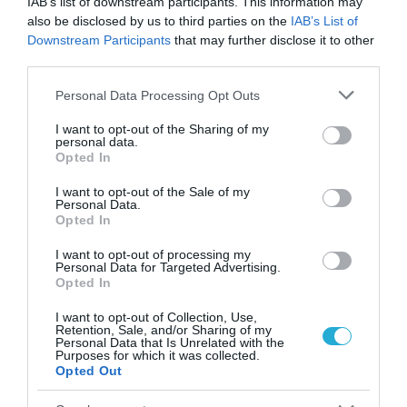
IAB’s list of downstream participants. This information may
Οι πρώτες είκοσι μέρες του Αυγούστου
also be disclosed by us to third parties on the
IAB’s List of
κλείνουν με αύξηση 16%, σε σχέση πάντα με
Downstream Participants
that may further disclose it to other
third parties.
το αντίστοιχο διάστημα του 2019,
Please note that this website/app uses one or more Google
Personal Data Processing Opt Outs
σφραγίζοντας το 2022 ως την καλύτερη
services and may gather and store information including but
not limited to your visit or usage behaviour. You may click to
I want to opt-out of the Sharing of my
τουριστικά στην ιστορία των νησιών.
personal data.
grant or deny consent to Google and its third-party tags to
Opted In
Ειδικότερα,
και τα τέσσερα διεθνή
use your data for below specified purposes in below Google
consent section.
αεροδρόμια του Νοτίου Αιγαίου, Ρόδος,
I want to opt-out of the Sale of my
Personal Data.
Opted In
Κως, Μύκονος και Σαντορίνη, για τα οποία
υπάρχουν συγκριτικά στοιχεία,
I want to opt-out of processing my
Personal Data for Targeted Advertising.
Opted In
σημειώνουν ρεκόρ αφίξεων, καθώς
προσέλκυσαν από την 1η έως την 21η
I want to opt-out of Collection, Use,
Retention, Sale, and/or Sharing of my
Personal Data that Is Unrelated with the
Αυγούστου περισσότερους από 700.000
Purposes for which it was collected.
Opted Out
επιβάτες
. Ειδικότερα, Ρόδος έχει ήδη