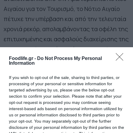
Αιγαίου για τον Τουρισμό, το Νότιο Αιγαίο
πέτυχε την υπέρβαση και από την τελευταία
χρονιά ρεκόρ, απολαμβάνοντας τα οφέλη της
επιτυχημένης και ασφαλούς διαχείρισης της
υγειονομικής και κάθε κρίσης που κλήθηκε
να αντιμετωπίσει. Η τουριστική περίοδος
Foodlife.gr -
Do Not Process My Personal
Information
φέτος, ξεπέρασε κατά πολύ την αντίστοιχη
If you wish to opt-out of the sale, sharing to third parties, or
του 2019.
processing of your personal or sensitive information for
targeted advertising by us, please use the below opt-out
Νότιο Αιγαίο τουρισμός:
section to confirm your selection. Please note that after your
Ρόδος, Κως, Μύκονος και
opt-out request is processed you may continue seeing
interest-based ads based on personal information utilized by
Σαντορίνη σημειώνουν
us or personal information disclosed to third parties prior to
ρεκόρ αφίξεων
your opt-out. You may separately opt-out of the further
disclosure of your personal information by third parties on the