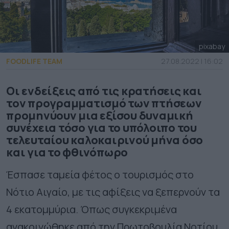
pixabay
FOODLIFE TEAM
27.08.2022 | 16:02
Οι ενδείξεις από τις κρατήσεις και
τον προγραμματισμό των πτήσεων
προμηνύουν μια εξίσου δυναμική
συνέχεια τόσο για το υπόλοιπο του
τελευταίου καλοκαιρινού μήνα όσο
και για το φθινόπωρο
Έσπασε ταμεία φέτος ο τουρισμός στο
Νότιο Αιγαίο, με τις αφίξεις να ξεπερνούν τα
4 εκατομμύρια. Όπως συγκεκριμένα
ανακοινώθηκε από την Πρωτοβουλία Νοτίου