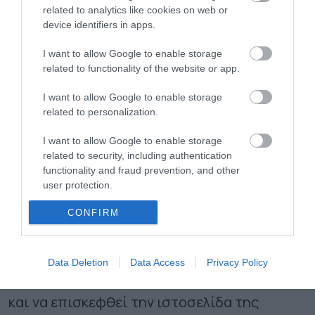
επιχειρήσεις, ωστόσο οι συνθήκες της
related to analytics like cookies on web or
device identifiers in apps.
πανδημίας δεν επέτρεψαν στην
Spielwarenmesse eG να προχωρήσει σε δια
I want to allow Google to enable storage
related to functionality of the website or app.
ζώσης διοργάνωση και για τον λόγο αυτό
επέλεξε τη λύση της διαδικτυακής έκθεσης.
I want to allow Google to enable storage
related to personalization.
Κάθε ενδιαφερόμενος μπορεί για
I want to allow Google to enable storage
πληροφορίες σχετικά με την έκθεση
related to security, including authentication
functionality and fraud prevention, and other
παιχνιδιών Spielwarenmesse και την
user protection.
Spielwarenmesse Digital, αλλά και για τη
CONFIRM
συμμετοχή του στην επόμενη έκθεση, να
επικοινωνήσει με το Ελληνογερμανικό
Data Deletion
Data Access
Privacy Policy
Επιμελητήριο, στο τηλ. 210 6419019 καθώς
και να επισκεφθεί την ιστοσελίδα της