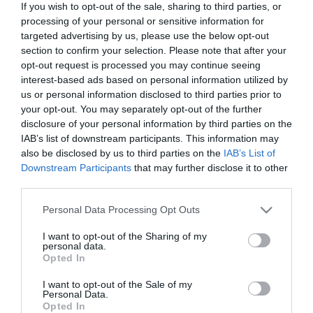
If you wish to opt-out of the sale, sharing to third parties, or
Κύπρο είναι το
Ελληνογερμανικό
Εμπορικό
processing of your personal or sensitive information for
targeted advertising by us, please use the below opt-out
και Βιομηχανικό Επιμελητήριο.
section to confirm your selection. Please note that after your
opt-out request is processed you may continue seeing
Η έκθεση ήταν αρχικά προγραμματισμένη να
interest-based ads based on personal information utilized by
λάβει χώρα από τις 2 έως τις 6 Φεβρουαρίου
us or personal information disclosed to third parties prior to
your opt-out. You may separately opt-out of the further
2022 και λόγω της έκτασης και των
disclosure of your personal information by third parties on the
IAB’s list of downstream participants. This information may
συνεπειών της νέας μετάλλαξης Oμικρον της
also be disclosed by us to third parties on the
IAB’s List of
Covid-19, η Spielwarenmesse eG αποφάσισε
Downstream Participants
that may further disclose it to other
third parties.
η διοργάνωση να πραγματοποιηθεί, κατά το
Please note that this website/app uses one or more Google
Personal Data Processing Opt Outs
ίδιο διάστημα, ψηφιακά. Στο πλαίσιο αυτό,
services and may gather and store information including but
not limited to your visit or usage behaviour. You may click to
I want to opt-out of the Sharing of my
οι εκθέτες, οι ειδικοί λιανοπωλητές και οι
personal data.
grant or deny consent to Google and its third-party tags to
Opted In
εκπρόσωποι των μέσων ενημέρωσης
use your data for below specified purposes in below Google
consent section.
μπορούν να «συναντηθούν» στην πλατφόρμα
I want to opt-out of the Sale of my
Personal Data.
Opted In
Spielwarenmesse Digital.