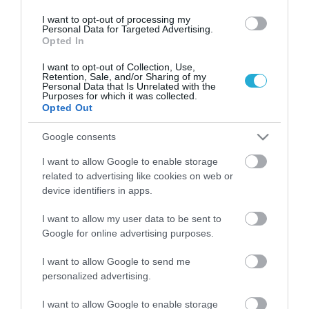
I want to opt-out of processing my
«Αγωνιστήκαμε σκληρά για να μπορέσουμε
Personal Data for Targeted Advertising.
Opted In
να πραγματοποιήσουμε τη ζωντανή
I want to opt-out of Collection, Use,
εκδήλωση και λάβαμε αρχικά ισχυρή
Retention, Sale, and/or Sharing of my
Personal Data that Is Unrelated with the
Purposes for which it was collected.
υποστήριξη από τις αγορές παιχνιδιών σε
Opted Out
όλο τον κόσμο», αναφέρει ο
Christian Ulrich
,
Google consents
Εκπρόσωπος του Διοικητικού Συμβουλίου
I want to allow Google to enable storage
της Spielwarenmesse eG. Ένας μεγάλος
related to advertising like cookies on web or
device identifiers in apps.
αριθμός προμηθευτών χωρίς διεθνή δίκτυα
διανομής απηύθυνε έκκληση στους
I want to allow my user data to be sent to
Google for online advertising purposes.
διοργανωτές ακόμη και τον Δεκέμβριο για τη
I want to allow Google to send me
συνέχιση της έκθεσης, η οποία
personalized advertising.
χαρακτηρίζεται σημαντική για τις διεθνείς
I want to allow Google to enable storage