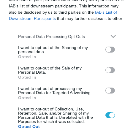
IAB’s list of downstream participants. This information may
πως θα έχει φτάσει ή και ξεπεράσει τα 140,
also be disclosed by us to third parties on the
IAB’s List of
με τον συνολικό αριθμό των προϊόντων να
Downstream Participants
that may further disclose it to other
third parties.
αγγίζει το 1 εκατομμύριο.
Please note that this website/app uses one or more Google
Personal Data Processing Opt Outs
Η εταιρεία, αντιλαμβανόμενη τις νέες
services and may gather and store information including but
not limited to your visit or usage behaviour. You may click to
I want to opt-out of the Sharing of my
συναλλακτικές συνήθειες που επικράτησαν
personal data.
grant or deny consent to Google and its third-party tags to
Opted In
use your data for below specified purposes in below Google
ιδιαίτερα μετά την πανδημία του κορωνοϊού,
consent section.
I want to opt-out of the Sale of my
δημιούργησε τη νέα ηλεκτρονική πύλη που
Personal Data.
Opted In
συγκεντρώνει προϊόντα από διαφορετικά
I want to opt-out of processing my
καταστήματα καθιστώντας τα πιο κοντά
Personal Data for Targeted Advertising.
Opted In
στον πελάτη μέσω του νέου συστήματος
I want to opt-out of Collection, Use,
παραγγελιών και διανομής.
Retention, Sale, and/or Sharing of my
Personal Data that Is Unrelated with the
Purposes for which it was collected.
Η χρέωση στην πλατφόρμα των ΕΛΤΑ θα
Opted Out