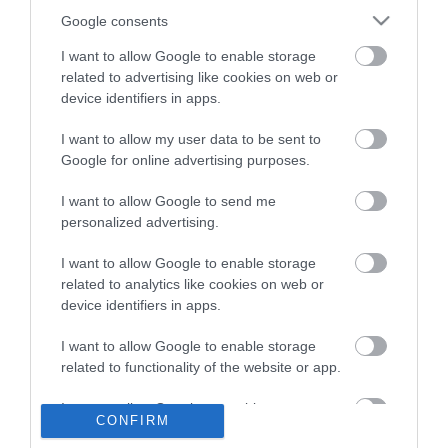
είναι ετήσια ούτως ώστε οι επιχειρηματίες
Google consents
και οι επαγγελματίες που τη χρησιμοποιούν
I want to allow Google to enable storage
related to advertising like cookies on web or
να μπορούν να προγραμματίσουν τα έξοδά
device identifiers in apps.
τους. Οι χρήστες μπορούν να επιλέξουν
I want to allow my user data to be sent to
προϊόντα από 11 κατηγορίες, μεταξύ των
Google for online advertising purposes.
οποίων μόδα, υγεία και ομορφιά, παιδικά και
I want to allow Google to send me
βρεφικά είδη, αθλητισμός, σπίτι και κήπος.
personalized advertising.
I want to allow Google to enable storage
Το ecouriermarket.com δίνει τη δυνατότητα
related to analytics like cookies on web or
στους χρήστες να ενημερώνονται άμεσα για
device identifiers in apps.
τις παραγγελίες που λαμβάνει το eshop
I want to allow Google to enable storage
καθώς και να προγραμματίζουν τη μέρα και
related to functionality of the website or app.
την ώρα της αποστολής. Το eshop διαθέτει
I want to allow Google to enable storage
CONFIRM
related to personalization.
επίσης, live τεχνική υποστήριξη και online