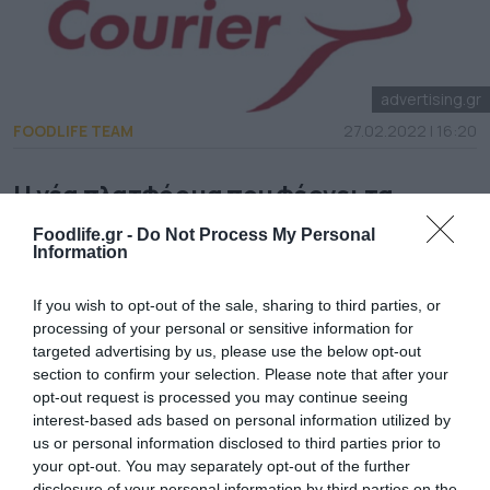
advertising.gr
FOODLIFE TEAM
27.02.2022 | 16:20
Η νέα πλατφόρμα που φέρνει τα
προϊόντα των επιχειρήσεων πιο κοντά
Foodlife.gr -
Do Not Process My Personal
στον καταναλωτή.
Information
Τα ΕΛΤΑ Courier κάνουν δυναμική είσοδο στο
If you wish to opt-out of the sale, sharing to third parties, or
χώρο του ηλεκτρονικού εμπορίου με την
processing of your personal or sensitive information for
targeted advertising by us, please use the below opt-out
πλατφόρμα ecouriermarket.com, η οποία
section to confirm your selection. Please note that after your
opt-out request is processed you may continue seeing
βρίσκεται ήδη σε δοκιμαστική λειτουργία
interest-based ads based on personal information utilized by
έχοντας ενσωματώσει 90 καταστήματα.
us or personal information disclosed to third parties prior to
your opt-out. You may separately opt-out of the further
Μάλιστα ως το τέλος του μήνα εκτιμάται
disclosure of your personal information by third parties on the