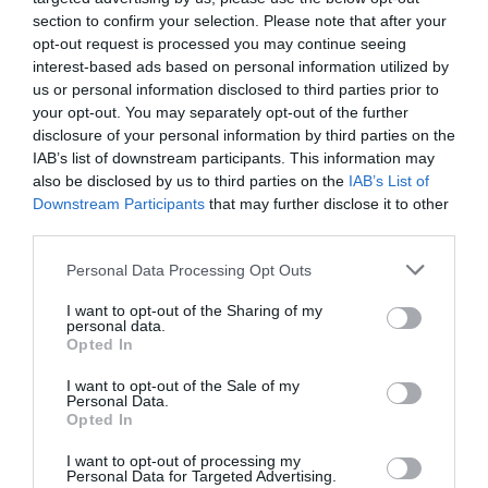
section to confirm your selection. Please note that after your
και ιδιαίτερα το χοιρινό. Αυτό οφείλεται στο
opt-out request is processed you may continue seeing
interest-based ads based on personal information utilized by
γεγονός ότι τα παλαιότερα χρόνια το κρέας
us or personal information disclosed to third parties prior to
αποτελούσε «είδος πολυτελείας», το οποίο
your opt-out. You may separately opt-out of the further
disclosure of your personal information by third parties on the
καταναλωνόταν στις γιορτές. Ωστόσο, η
IAB’s list of downstream participants. This information may
σφαγή και η κατανάλωση του χοιρινού τα
also be disclosed by us to third parties on the
IAB’s List of
Downstream Participants
that may further disclose it to other
Χριστούγεννα είναι έθιμο το οποίο έχει τις
third parties.
ρίζες του στην αρχαιότητα, μιας και οι
Please note that this website/app uses one or more Google
Personal Data Processing Opt Outs
services and may gather and store information including but
γεωργοί θυσίαζαν τα χοιρινά στον Κρόνο και
not limited to your visit or usage behaviour. You may click to
I want to opt-out of the Sharing of my
personal data.
στη θεά Δήμητρα για την προαγωγή της
grant or deny consent to Google and its third-party tags to
Opted In
use your data for below specified purposes in below Google
ευφορίας και της ευκαρπίας της γης και τον
consent section.
I want to opt-out of the Sale of my
εξαγνισμό του ίδιου του σπιτικού από το
Personal Data.
Opted In
κακό και τα δαιμόνια όλου του χρόνου. Έτσι,
I want to opt-out of processing my
κάθε περιοχή ανά την Ελλάδα ανέπτυξε τη
Personal Data for Targeted Advertising.