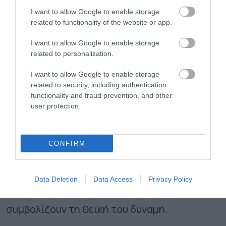
συμβόλιζε το φάσκιωμα του Χριστού.
I want to allow Google to enable storage
Θράκη:
Την παραμονή στο τραπέζι
related to functionality of the website or app.
υπήρχαν εννιά διαφορετικά φαγητά,
I want to allow Google to enable storage
άβραστα και νηστίσιμα, ώστε να υπάρχει
related to personalization.
αφθονία φαγητών όλο τον χρόνο.
I want to allow Google to enable storage
related to security, including authentication
Επιπλέον, χαρακτηριστικό
functionality and fraud prevention, and other
χριστουγεννιάτικο ελληνικό έθιμο σε όλες
user protection.
τις περιοχές αποτελεί το χριστόψωμο που
ζυμώνεται πάντα με τα εκλεκτότερα υλικά
CONFIRM
(λεπτοκοσκινισμένο σιταρένιο αλεύρι,
ξηρούς καρπούς, σησάμι, μπαχαρικά) και
Data Deletion
Data Access
Privacy Policy
πλουμίζεται με ξεχωριστά στολίδια που
συμβολίζουν τη θεϊκή του δύναμη.