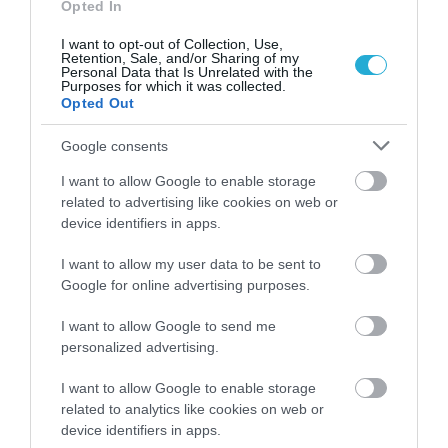
Opted In
δική της παραδοσιακή συνταγή:
I want to opt-out of Collection, Use,
Retention, Sale, and/or Sharing of my
Εύβοια:
«Μπάμπες»: βρασμένο παχύ
Personal Data that Is Unrelated with the
Purposes for which it was collected.
έντερο γεμιστό με συκώτι, σπλήνα και
Opted Out
μπαχαρικά, όπου το χρώμα της σπλήνας
Google consents
συμβόλιζε αν ήταν καθαρός, ήταν καλός
οιωνός, αν ήταν κίτρινος και χαραγμένος,
I want to allow Google to enable storage
related to advertising like cookies on web or
ήταν δυσοίωνο σημάδι.
device identifiers in apps.
Ήπειρος:
στα Ζαγοροχώρια της Ηπείρου
I want to allow my user data to be sent to
τα Χριστούγεννα έφτιαχναν τα “Σπάργανα”
Google for online advertising purposes.
(τηγανίτες), τα οποία συμβόλιζαν τα
I want to allow Google to send me
σπάργανα του Χριστού στη Φάτνη.
personalized advertising.
Δωδεκάνησα:
Τα παραδοσιακά
I want to allow Google to enable storage
«γιαπράκια», δηλαδή ντολμαδάκια, όπου
related to analytics like cookies on web or
το τύλιγμα του λάχανου γύρω από τον κιμά
device identifiers in apps.