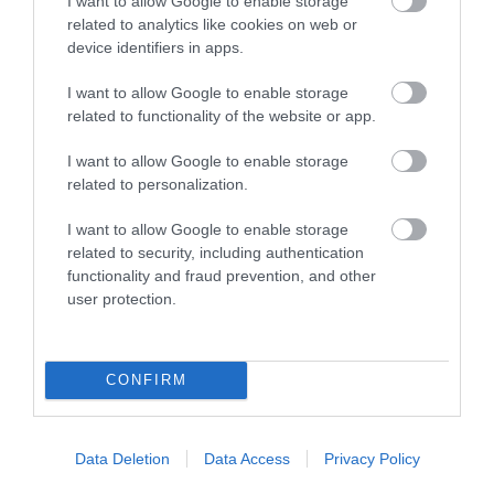
I want to allow Google to enable storage
βοηθήσουν στην ενίσχυση του
related to analytics like cookies on web or
device identifiers in apps.
μεταβολισμού, στη διατήρηση της μυϊκής
I want to allow Google to enable storage
μάζας και στην αποτροπή της
related to functionality of the website or app.
υπερκατανάλωσης τροφής. Η εξήγηση
I want to allow Google to enable storage
βρίσκεται στο ότι τα τρόφιμα πλούσια σε
related to personalization.
πρωτεΐνες χωνεύονται πιο αργά συγκριτικά
I want to allow Google to enable storage
με τους υδατάνθρακες. Αυτό είναι γνωστό ως
related to security, including authentication
functionality and fraud prevention, and other
η θερμική επίδραση των τροφίμων ή αλλιώς
user protection.
τροφογενής θερμογένεση (TEF). Το TEF
αναφέρεται στον αριθμό των θερμίδων που
CONFIRM
χρειάζεται το σώμα σας για να αφομοιώσει,
να απορροφήσει και να επεξεργαστεί τα
Data Deletion
Data Access
Privacy Policy
θρεπτικά συστατικά στα γεύματά σας.