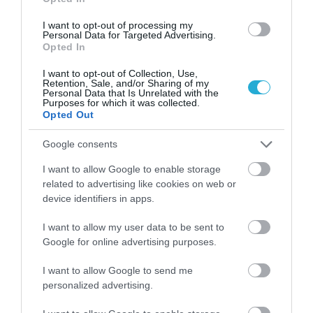
κατανάλωση 500ml νερού μπορεί να
I want to opt-out of processing my
προκαλέσει αύξηση του μεταβολισμού κατά
Personal Data for Targeted Advertising.
Opted In
30%. Η επίδραση του νερού στο μεταβολισμό
I want to opt-out of Collection, Use,
αρχίζει 10 λεπτά μετά την κατάποση,
Retention, Sale, and/or Sharing of my
Personal Data that Is Unrelated with the
κορυφώνεται στα 30-40 λεπτά και μπορεί να
Purposes for which it was collected.
Opted Out
διαρκέσει μέχρι και 1 ώρα. Σύμφωνα πάντα με
Google consents
τη μελέτη, κατανάλωση 1.5 λίτρου νερού
I want to allow Google to enable storage
ημερησίως μπορεί να αυξήσει την ημερήσια
related to advertising like cookies on web or
δαπάνη ενέργειας κατά 48 θερμίδες.
device identifiers in apps.
I want to allow my user data to be sent to
Τρόφιμα πλούσια σε πρωτεΐνες (αυγά,
Google for online advertising purposes.
πουλερικά, κόκκινο κρέας, γαλακτοκομικά,
I want to allow Google to send me
μανιτάρια, ψάρια, θαλασσινά, σπόροι chia,
personalized advertising.
όσπρια, ξηροί καρποί)
μπορούν να