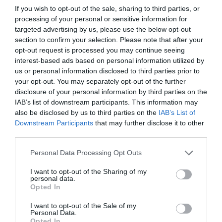
μεταβολισμό, αυξάνοντας τις καθημερινές
If you wish to opt-out of the sale, sharing to third parties, or
καύσεις του οργανισμού (θερμογονική
processing of your personal or sensitive information for
targeted advertising by us, please use the below opt-out
δράση). Μελέτες που περιελάμβαναν
section to confirm your selection. Please note that after your
opt-out request is processed you may continue seeing
χορήγηση αφεψήματος πράσινου τσαγιού
interest-based ads based on personal information utilized by
έδειξαν πως θα μπορούσε να αυξήσει κατά 3-
us or personal information disclosed to third parties prior to
your opt-out. You may separately opt-out of the further
4% την ενέργεια που καταναλώνουμε
disclosure of your personal information by third parties on the
καθημερινά, δηλαδή καθιστά τον ανθρώπινο
IAB’s list of downstream participants. This information may
also be disclosed by us to third parties on the
IAB’s List of
μεταβολισμό ικανό να ‘καίει’ περίπου 67
Downstream Participants
that may further disclose it to other
third parties.
θερμίδες επιπλέον κατά τη διάρκεια της
Please note that this website/app uses one or more Google
μέρας.
Personal Data Processing Opt Outs
services and may gather and store information including but
not limited to your visit or usage behaviour. You may click to
I want to opt-out of the Sharing of my
Νερό:
Σύμφωνα με έρευνα που είχε
personal data.
grant or deny consent to Google and its third-party tags to
Opted In
use your data for below specified purposes in below Google
δημοσιευθεί στο Journal of Clinical
consent section.
I want to opt-out of the Sale of my
Endocrinology and Metabolism, η
Personal Data.
Opted In