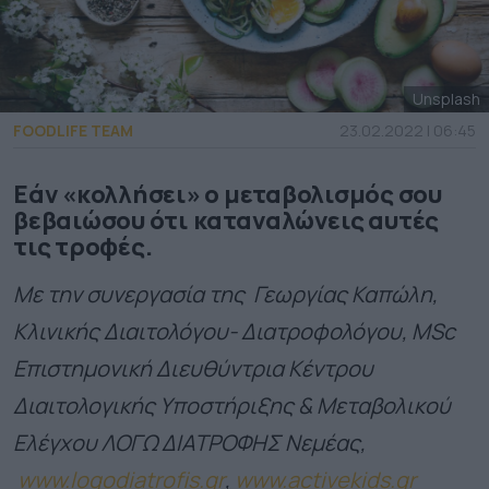
Unsplash
FOODLIFE TEAM
23.02.2022 | 06:45
Eάν «κολλήσει» ο μεταβολισμός σου
βεβαιώσου ότι καταναλώνεις αυτές
τις τροφές.
Με την συνεργασία της Γεωργίας Καπώλη,
Κλινικής Διαιτολόγου- Διατροφολόγου, ΜSc
Επιστημονική Διευθύντρια Κέντρου
Διαιτολογικής Υποστήριξης & Μεταβολικού
Ελέγχου ΛΟΓΩ ΔΙΑΤΡΟΦΗΣ Νεμέας,
www.logodiatrofis.gr
,
www.activekids.gr