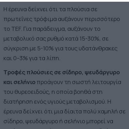
Η έρευνα δείχνει ότι τα πλούσια σε
πρωτεΐνες τρόφιμα αυξάνουν περισσότερο
το TEF. Για παράδειγμα, αυξάνουν το
μεταβολικό σας ρυθμό κατά 15-30%, σε
σύγκριση με 5-10% για τους υδατάνθρακες
και 0–3% για τα λίπη.
Τροφές πλούσιες σε σίδηρο, ψευδάργυρο
και σελήνιο
προάγουν τη σωστή λειτουργία
του θυρεοειδούς, η οποία βοηθά στη
διατήρηση ενός υγιούς μεταβολισμού. Η
έρευνα δείχνει ότι μια δίαιτα πολύ χαμηλή σε
σίδηρο, ψευδάργυρο ή σελήνιο μπορεί να