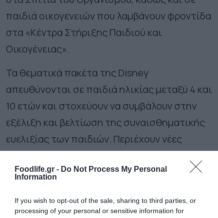
παιδιά οικογενειών που λαμβάνουν φροντίδα
στα «Κέντρα Στήριξης Παιδιού και
Οικογένειας».
Τα θεματικά πακέτα της Disney
απευθύνονται σε παιδιά ηλικίας μεταξύ 4 και
10 ετών και στοχεύουν να συμβάλουν στην
εξέλιξη και βελτίωση της συναισθηματικής
ευελιξίας των παιδιών. Περιέχουν νέες
ιστορίες με τις Πριγκίπισσες της Disney,
Foodlife.gr -
Do Not Process My Personal
Ραπουνζέλ, Βαϊάνα και Άριελ, καθώς και
Information
δραστηριότητες τέχνης και χειροτεχνίας
If you wish to opt-out of the sale, sharing to third parties, or
που βοηθούν στην αύξηση της
processing of your personal or sensitive information for