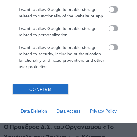
ενθαρρύνουν πράξεις καλοσύνης στα παιδιά
I want to allow Google to enable storage
related to functionality of the website or app.
και τις οικογένειές τους. Στην Disney
πιστεύουμε ακράδαντα ότι η ενθάρρυνση
I want to allow Google to enable storage
related to personalization.
θετικών πράξεων μέσα από τις περιπέτειες
I want to allow Google to enable storage
και τις αξίες των Πριγκιπισσών μπορεί να έχει
related to security, including authentication
θετικό αντίκτυπο στις κοινωνίες που έχουμε
functionality and fraud prevention, and other
user protection.
παρουσία σε όλο τον κόσμο. Στόχος μας είναι
να είμαστε σε θέση να παρέχουμε ουσιαστική
φροντίδα σε όσους έχουν ανάγκη, πάντα με
CONFIRM
τη βοήθεια των πολύτιμων συνεργατών μας
στην Ελλάδα
.»
Data Deletion
Data Access
Privacy Policy
Ο Πρόεδρος Δ.Σ. του Οργανισμού «Το