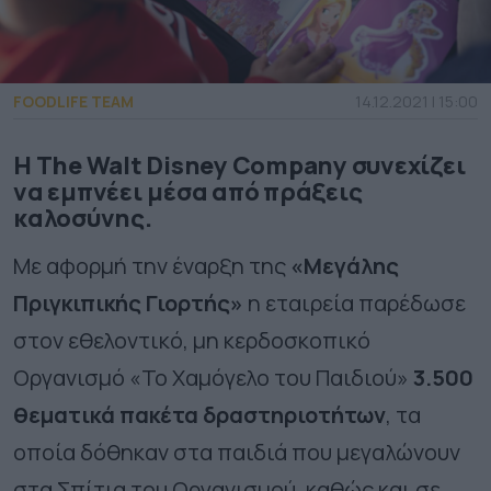
FOODLIFE TEAM
14.12.2021 | 15:00
Η The Walt Disney Company συνεχίζει
να εμπνέει μέσα από πράξεις
καλοσύνης.
Με αφορμή την έναρξη της
«Μεγάλης
Πριγκιπικής Γιορτής»
η εταιρεία παρέδωσε
στον εθελοντικό, μη κερδοσκοπικό
Οργανισμό «Το Χαμόγελο του Παιδιού»
3.500
θεματικά πακέτα δραστηριοτήτων
, τα
οποία δόθηκαν στα παιδιά που μεγαλώνουν
στα Σπίτια του Οργανισμού, καθώς και σε