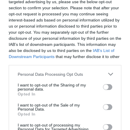
αυτοπεποίθησης και ενθαρρύνουν τις
targeted advertising by us, please use the below opt-out
section to confirm your selection. Please note that after your
πράξεις καλοσύνης.
opt-out request is processed you may continue seeing
interest-based ads based on personal information utilized by
Με διάρκεια ενός έτους, η
«Μεγάλη
us or personal information disclosed to third parties prior to
your opt-out. You may separately opt-out of the further
Πριγκιπική Γιορτή»
έχει ως στόχο να
disclosure of your personal information by third parties on the
IAB’s list of downstream participants. This information may
αναδείξει το θάρρος και την καλοσύνη που
also be disclosed by us to third parties on the
IAB’s List of
πρεσβεύουν οι αγαπημένες ηρωίδες της
Downstream Participants
that may further disclose it to other
third parties.
Disney, στους θαυμαστές τους σε ολόκληρο
Please note that this website/app uses one or more Google
τον κόσμο. Κατά τη διάρκεια της
Personal Data Processing Opt Outs
services and may gather and store information including but
πρωτοβουλίας, η Disney στοχεύει να
not limited to your visit or usage behaviour. You may click to
I want to opt-out of the Sharing of my
personal data.
grant or deny consent to Google and its third-party tags to
εμπνεύσει το κοινό με ένα εκατομμύριο
Opted In
use your data for below specified purposes in below Google
consent section.
πράξεις καλοσύνης σε ολόκληρο τον κόσμο,
I want to opt-out of the Sale of my
Personal Data.
συμπεριλαμβανομένης και της Ελλάδας.
Opted In
Παράλληλα, πρόκειται να προσφέρει
45.000
I want to opt-out of processing my
Personal Data for Targeted Advertising.