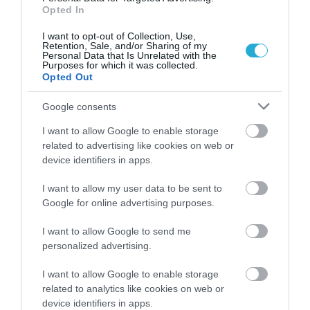
«Στιγμές που Αξίζουν»
σε παιδιά που
Opted In
νοσηλεύονται σε νοσοκομεία ή
I want to opt-out of Collection, Use,
Retention, Sale, and/or Sharing of my
φιλοξενούνται σε ξενώνες στο Ηνωμένο
Personal Data that Is Unrelated with the
Purposes for which it was collected.
Opted Out
Βασίλειο, την Ευρώπη, τη Μέση Ανατολή και
την Αφρική.
Google consents
I want to allow Google to enable storage
Ο VP & General Manager της The Walt
related to advertising like cookies on web or
Disney Company Ελλάδας & Ισραήλ, κ.
device identifiers in apps.
Βασίλης Ηλιόπουλος δήλωσε:
«
Μαζί με Το
I want to allow my user data to be sent to
Google for online advertising purposes.
Χαμόγελο του Παιδιού, ελπίζουμε ότι τα
θεματικά πακέτα δραστηριοτήτων και οι
I want to allow Google to send me
personalized advertising.
ιστορίες των θαρραλέων πριγκιπισσών της
I want to allow Google to enable storage
Disney θα προσφέρουν χαμόγελα, θα
related to analytics like cookies on web or
αυξήσουν την αυτοπεποίθηση και θα
device identifiers in apps.