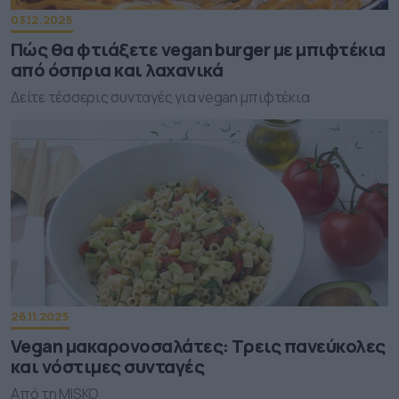
03.12.2025
Πώς θα φτιάξετε vegan burger με μπιφτέκια
από όσπρια και λαχανικά
Δείτε τέσσερις συνταγές για vegan μπιφτέκια
26.11.2025
Vegan μακαρονοσαλάτες: Τρεις πανεύκολες
και νόστιμες συνταγές
Από τη MISKO