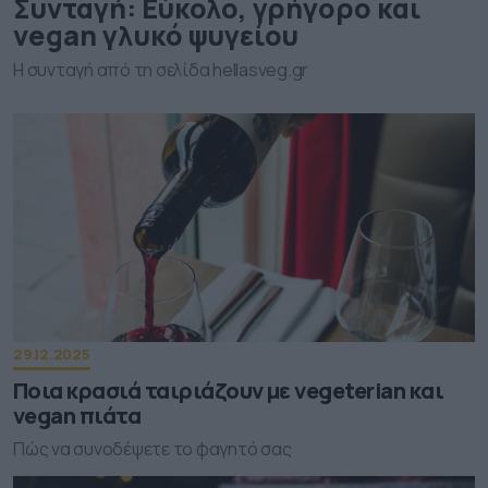
Συνταγή: Εύκολο, γρήγορο και
vegan γλυκό ψυγείου
Η συνταγή από τη σελίδα hellasveg.gr
29.12.2025
Ποια κρασιά ταιριάζουν με vegeterian και
vegan πιάτα
Πώς να συνοδέψετε το φαγητό σας