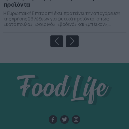
προϊόντα
Η Ευρωπαϊκή Επιτροπή έχει προτείνει την απαγόρευση
της χρήσης 29 λέξεων για φυτικά προϊόντα, όπως
«κοτόπουλο», «χοιρινό», «βοδινό» και «μπέικον»,
αφήνοντας μόνο μερικές εξαιρέσεις, επισημαίνει ο
Σύλλογος Ελλήνων Χορτοφάγων