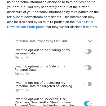
us or personal information disclosed to third parties prior to
your opt-out. You may separately opt-out of the further
disclosure of your personal information by third parties on the
IAB’s list of downstream participants. This information may
also be disclosed by us to third parties on the
IAB’s List of
Downstream Participants
that may further disclose it to other
third parties.
10.11.2025
Please note that this website/app uses one or more Google
Υγιεινό, vegan και λαχταριστό carrot cake
Personal Data Processing Opt Outs
services and may gather and store information including but
Δείτε τη συνταγή
not limited to your visit or usage behaviour. You may click to
I want to opt-out of the Sharing of my
personal data.
grant or deny consent to Google and its third-party tags to
Opted In
use your data for below specified purposes in below Google
consent section.
I want to opt-out of the Sale of my
Personal Data.
Opted In
I want to opt-out of processing my
Personal Data for Targeted Advertising.
Opted In
I want to opt-out of Collection, Use,
Retention, Sale, and/or Sharing of my
Personal Data that Is Unrelated with the