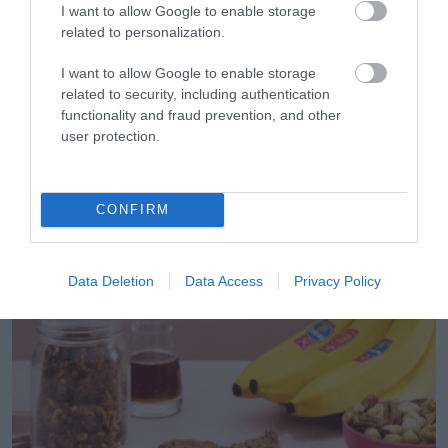
I want to allow Google to enable storage
related to personalization.
I want to allow Google to enable storage
related to security, including authentication
functionality and fraud prevention, and other
user protection.
23.10.2025
CONFIRM
Vegan συνταγή: Κριθαρότο με λαχανικά,
τζίντζερ και κάρυ
Data Deletion
Data Access
Privacy Policy
Η συνταγή από τη MISKO