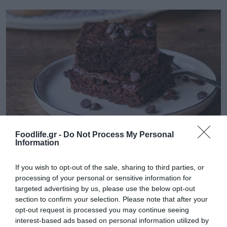
17.11.2025
Foodlife.gr -
Do Not Process My Personal
Σοκολατένια και vegan brownies με σάλτσα
Information
μήλου
Η συνταγή από τους Μύλους Αγίου Γεωργίου και τη σελίδα
If you wish to opt-out of the sale, sharing to third parties, or
Funkycook
processing of your personal or sensitive information for
targeted advertising by us, please use the below opt-out
section to confirm your selection. Please note that after your
opt-out request is processed you may continue seeing
interest-based ads based on personal information utilized by