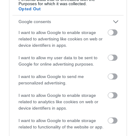
05.11.2025
Purposes for which it was collected.
Opted Out
Συνταγή: Διαφορετική και vegan πίτα από
αμπελόφυλλα με πλιγούρι και λαχανικά
Google consents
Η συνταγή από την Paliria
I want to allow Google to enable storage
related to advertising like cookies on web or
device identifiers in apps.
I want to allow my user data to be sent to
Google for online advertising purposes.
I want to allow Google to send me
personalized advertising.
I want to allow Google to enable storage
related to analytics like cookies on web or
29.10.2025
device identifiers in apps.
Συνταγή: Vegan κεφτεδάκια με κιμά σόγιας
I want to allow Google to enable storage
Η συνταγή από τη Fytro
related to functionality of the website or app.